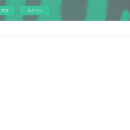
ぐ試す
ログイン